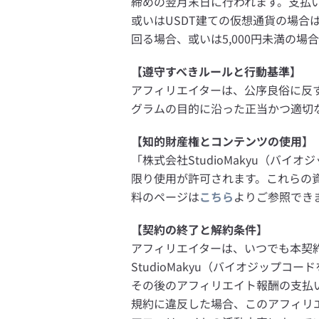
締めの翌月末日に行われます。支払
或いはUSDT建ての仮想通貨の場
回る場合、或いは5,000円未満の
【遵守すべきルールと行動基準】
アフィリエイターは、公序良俗に反
グラムの目的に沿った正当かつ適切
【知的財産権とコンテンツの使用】
「株式会社StudioMakyu（
限り使用が許可されます。これらの
料のページは
こちら
よりご参照でき
【契約の終了と解約条件】
アフィリエイターは、いつでも本契
StudioMakyu（バイオジッ
その後のアフィリエイト報酬の支払
規約に違反した場合、このアフィリ