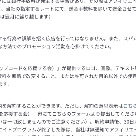
いには銀行手数料が発生する場合があり、その際はアフィリエイ
合は、当社の指定するレートにて、送金手数料を除いて送金させ
場合は翌月に繰り越します）
する行為や誤解を招く広告を行ってはなりません。また、スパ
な方法でのプロモーション活動を心掛けてください。
バイオジップコードを応援する会）」が提供するロゴ、画像、テキス
資料を無断で改変すること、または許可された目的以外での使
ます。
約を解約することができます。ただし、解約の意思表示は
こち
プコードを応援する会）」宛にてこちらのフォームより提出してくだ
いは一切致しませんのでご注意ください）。解約申請後、30日
エイトプログラムが終了した際は、当社は無通知でアフィリエ