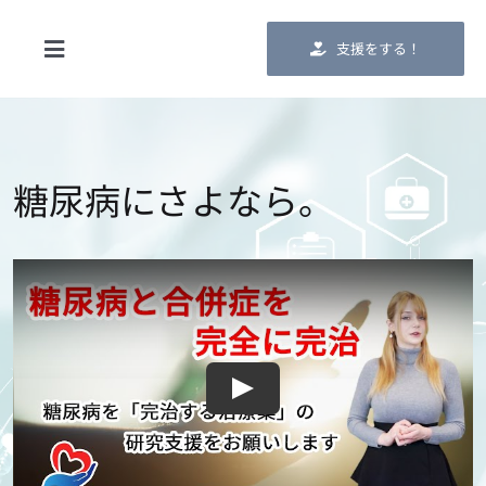
Skip
to
支援をする！
Toggle
content
Navigation
ホーム
BZを応援する会について
糖尿病にさよなら。
ニュース
お問合せ
応援する